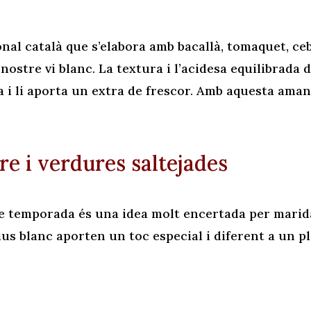
onal català que s’elabora amb bacallà, tomaquet, ceba
ostre vi blanc. La textura i l’acidesa equilibrada 
a i li aporta un extra de frescor. Amb aquesta ama
re i verdures saltejades
de temporada és una idea molt encertada per marida
ius blanc aporten un toc especial i diferent a un pl