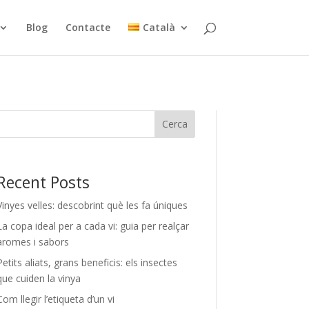
Blog
Contacte
Català
Cerca
Recent Posts
Vinyes velles: descobrint què les fa úniques
La copa ideal per a cada vi: guia per realçar
aromes i sabors
Petits aliats, grans beneficis: els insectes
que cuiden la vinya
Com llegir l’etiqueta d’un vi