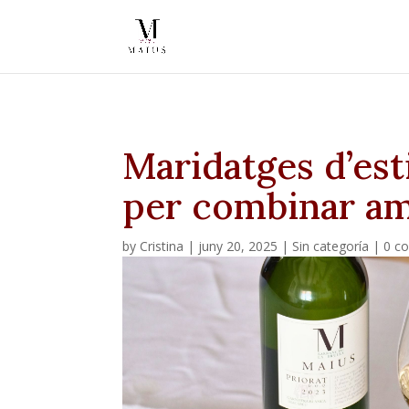
Maridatges d’esti
per combinar am
by
Cristina
|
juny 20, 2025
|
Sin categoría
|
0 c